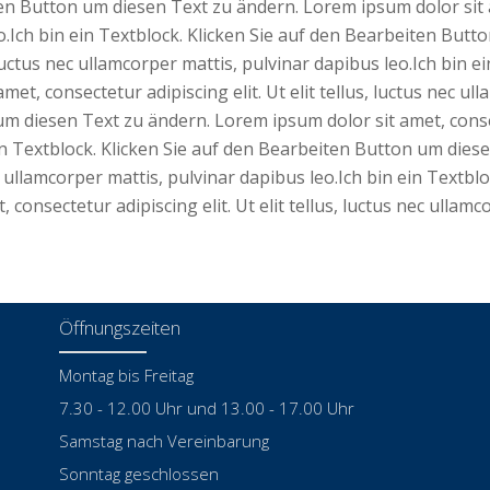
en Button um diesen Text zu ändern. Lorem ipsum dolor sit ame
eo.Ich bin ein Textblock. Klicken Sie auf den Bearbeiten Bu
s, luctus nec ullamcorper mattis, pulvinar dapibus leo.Ich bin
t, consectetur adipiscing elit. Ut elit tellus, luctus nec ull
 diesen Text zu ändern. Lorem ipsum dolor sit amet, consectet
ein Textblock. Klicken Sie auf den Bearbeiten Button um dies
 nec ullamcorper mattis, pulvinar dapibus leo.Ich bin ein Text
consectetur adipiscing elit. Ut elit tellus, luctus nec ullamc
Öffnungszeiten
Montag bis Freitag
7.30 - 12.00 Uhr und 13.00 - 17.00 Uhr
Samstag nach Vereinbarung
Sonntag geschlossen