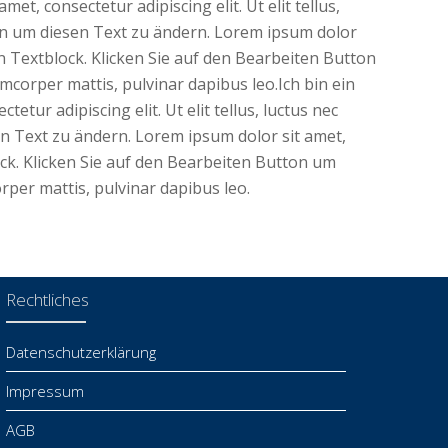
t, consectetur adipiscing elit. Ut elit tellus,
tton um diesen Text zu ändern. Lorem ipsum dolor
 ein Textblock. Klicken Sie auf den Bearbeiten Button
amcorper mattis, pulvinar dapibus leo.Ich bin ein
ur adipiscing elit. Ut elit tellus, luctus nec
en Text zu ändern. Lorem ipsum dolor sit amet,
block. Klicken Sie auf den Bearbeiten Button um
orper mattis, pulvinar dapibus leo.
Rechtliches
Datenschutzerklärung
Impressum
AGB