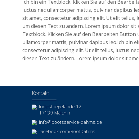
Ich bin ein Textblock. Klicken Sie auf den Bearbeit
luctus nec ullamcorper mattis, pulvinar dapibus l
sit amet, consectetur adipiscing elit. Ut elit tellu
um diesen Text zu ändern. Lorem ipsum dolor sit ame
Textblock. Klicken Sie auf den Bearbeiten Button um
ullamcorper mattis, pulvinar dapibus leo.Ich bin 
consectetur adipiscing elit. Ut elit tellus, luctus
diesen Text zu ändern. Lorem ipsum dolor sit amet, 
Kontakt
Industriegelände 12
17139 Malchin
info@bootsservice-dahms.de
facebook.com/BootDahms