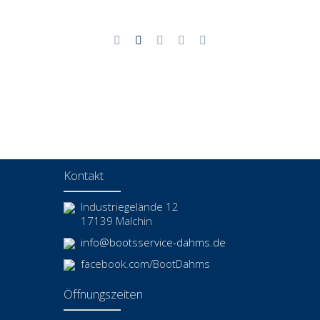
Kontakt
Industriegelände 12
17139 Malchin
info@bootsservice-dahms.de
facebook.com/BootDahms
Öffnungszeiten